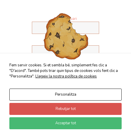
interessos i
comportament
mentre visites
Nom d'usuari
el nostre lloc,
augmentes la
possibilitat de
veure
contingut i
Contrasenya
ofertes
personalitzats.
Fem servir cookies. Si et sembla bé, simplement fes clic a
"D'acord". També pots triar quin tipus de cookies vols fent clic a
"Personalitza".
Llegeix la nostra política de cookies
Personalitza
Rebutjar tot
© 2021 Escola Especialitzada La Sagrera | Tots els drets
Acceptar tot
reservats |
Nota Legal
| Powered by
Swapp Innovations, SL